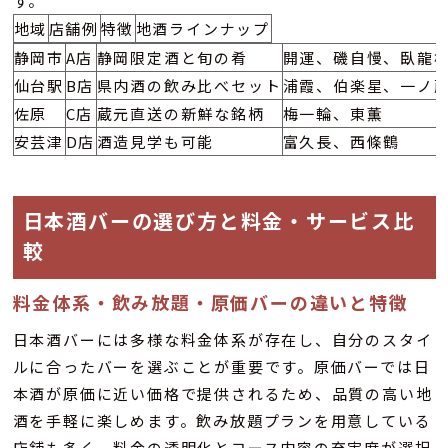
す。
地域
店舗例
特徴
地酒ラインナップ
静岡市
A店
静岡限定酒と旬の肴
開運、磯自慢、臥龍
仙台駅
B店
県内酒の飲み比べセット
浦霞、伯楽星、一ノ
佐原
C店
蔵元直送の新鮮な銘柄
梅一輪、東薫
安芸津
D店
酒造見学も可能
富久長、西條鶴
日本酒バーの選び方と料金・サービス比
較
料金体系・飲み放題・原価バーの違いと特徴
日本酒バーには多様な料金体系が存在し、自分のスタイ
ルに合ったバーを選ぶことが重要です。原価バーでは日
本酒が原価に近い価格で提供されるため、品質の高い地
酒を手軽に楽しめます。飲み放題プランを用意している
店舗も多く、料金の透明化とコース内容の充実度が選択