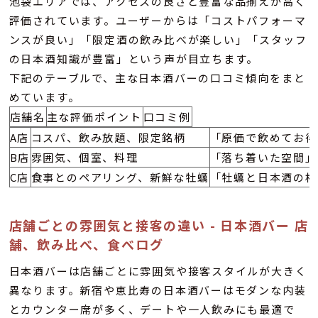
池袋エリアでは、アクセスの良さと豊富な品揃えが高く
評価されています。ユーザーからは「コストパフォーマ
ンスが良い」「限定酒の飲み比べが楽しい」「スタッフ
の日本酒知識が豊富」という声が目立ちます。
下記のテーブルで、主な日本酒バーの口コミ傾向をまと
めています。
店舗名
主な評価ポイント
口コミ例
A店
コスパ、飲み放題、限定銘柄
「原価で飲めてお得
B店
雰囲気、個室、料理
「落ち着いた空間」
C店
食事とのペアリング、新鮮な牡蠣
「牡蠣と日本酒の相
店舗ごとの雰囲気と接客の違い - 日本酒バー 店
舗、飲み比べ、食べログ
日本酒バーは店舗ごとに雰囲気や接客スタイルが大きく
異なります。新宿や恵比寿の日本酒バーはモダンな内装
とカウンター席が多く、デートや一人飲みにも最適で