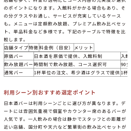
のポイントになります。入館料がかかる場合もあり、そ
の分グラスやお通し、サービスが充実しているケース
も。メニューは定額飲み放題、プレミアム飲み比べセッ
ト、単品料金など多様です。下記のテーブルで特徴を比
較します。
店舗タイプ
特徴
料金例（目安）
メリット
原価バー
日本酒を原価で提供、入館料制
入館
飲み放題バー
時間制で飲み放題、コース選択可
90分
通常バー
1杯単位の注文、希少酒はグラスで提供
1杯6
利用シーン別おすすめ選定ポイント
日本酒バーは利用シーンごとに選び方が異なります。デ
ートには雰囲気重視で個室やカウンター席のあるバーが
人気です。一人飲みの場合は静かでスタッフとの距離が
近い店舗、国分町や天六など繁華街の飲み比べセットが