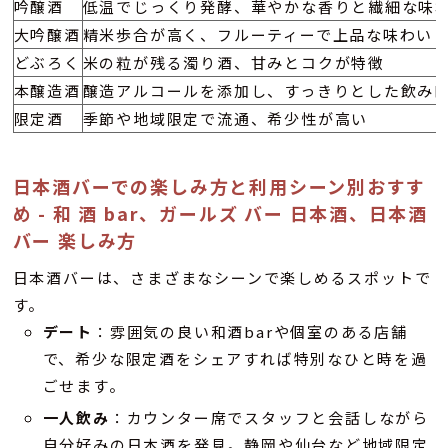
吟醸酒
低温でじっくり発酵、華やかな香りと繊細な味
大吟醸酒
精米歩合が高く、フルーティーで上品な味わい
どぶろく
米の粒が残る濁り酒、甘みとコクが特徴
本醸造酒
醸造アルコールを添加し、すっきりとした飲み
限定酒
季節や地域限定で流通、希少性が高い
日本酒バーでの楽しみ方と利用シーン別おすす
め - 和 酒 bar、ガールズ バー 日本酒、日本酒
バー 楽しみ方
日本酒バーは、さまざまなシーンで楽しめるスポットで
す。
デート
：雰囲気の良い和酒barや個室のある店舗
で、希少な限定酒をシェアすれば特別なひと時を過
ごせます。
一人飲み
：カウンター席でスタッフと会話しながら
自分好みの日本酒を発見。静岡や仙台など地域限定