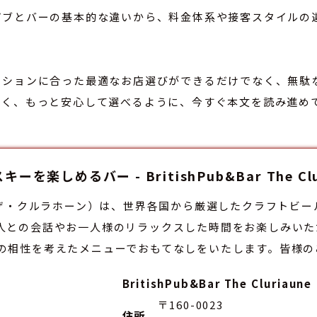
パブとバーの基本的な違いから、料金体系や接客スタイルの
ーションに合った最適なお店選びができるだけでなく、無駄
しく、もっと安心して選べるように、今すぐ本文を読み進め
楽しめるバー - BritishPub&Bar The C
luriaune（ザ・クルラホーン）は、世界各国から厳選したクラフ
人との会話やお一人様のリラックスした時間をお楽しみいた
の相性を考えたメニューでおもてなしをいたします。皆様の
BritishPub&Bar The Cluri
〒160-0023
住所