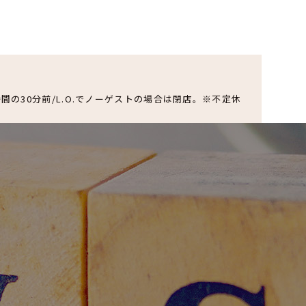
O.閉店時間の30分前/L.O.でノーゲストの場合は閉店。※不定休