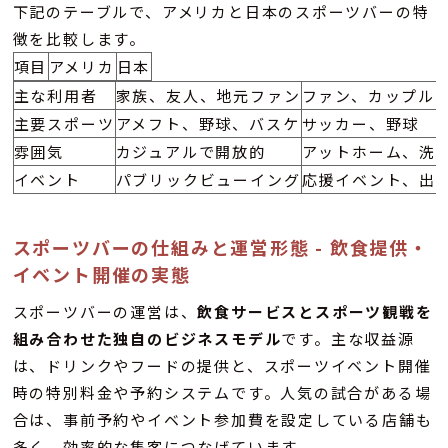
下記のテーブルで、アメリカと日本のスポーツバーの特
徴を比較します。
項目
アメリカ
日本
主な利用者
家族、友人、地元ファン
ファン、カップル
主要スポーツ
アメフト、野球、バスケ
サッカー、野球
雰囲気
カジュアルで開放的
アットホーム、洗
イベント
パブリックビューイング
応援イベント、出
スポーツバーの仕組みと運営形態 - 飲食提供・
イベント開催の実態
スポーツバーの運営は、
飲食サービスとスポーツ観戦を
組み合わせた独自のビジネスモデル
です。主な収益源
は、ドリンクやフードの提供と、スポーツイベント開催
時の特別料金や予約システムです。人気の試合がある場
合は、事前予約やイベント参加費を設定している店舗も
多く、効率的な集客につなげています。