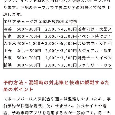
プラン、イベント時の特別料金など複数のパターンがあ
ります。下記のテーブルで主要エリアの相場と特徴を比
較します。
エリア
チャージ料金
飲み放題料金
特徴
渋谷
500～800円
2,500～4,000円
若者向け・大型ス
新宿
300～700円
2,000～3,500円
イベント時は要予
六本木
700～1,000円
3,000～5,000円
高級志向・女性利
上野
なし～500円
2,000～3,000円
カジュアル・食事
大阪
500～700円
2,000～3,500円
地元チームイベン
横浜
300～600円
2,000～3,500円
ファミリー・カッ
予約方法・混雑時の対応策と快適に観戦するた
めのポイント
スポーツバーは人気試合や週末は混雑しやすいため、事
前予約が快適な観戦に欠かせません。公式サイトや電
話、予約専用アプリを活用するのが一般的です。特に大