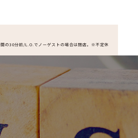
O.閉店時間の30分前/L.O.でノーゲストの場合は閉店。※不定休