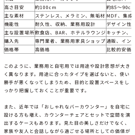
高さ目安
約100cm
約85〜90c
主な素材
ステンレス、メラミン、無垢材
MDF、集
機能性
耐久性、収納、業務用設計
デザイン性、
主な設置場所
飲食店、BAR、ホテルラウンジ
キッチン、
購入先
専門業者、業務用家具ショップ
通販、イン
価格帯
高価格
比較的安価
このように、業務用と自宅用では用途や設計思想が大き
く異なります。用途に合ったタイプを選ばないと、使い
勝手が悪くなってしまうため、目的と設置スペースをし
っかり把握しておくことが重要です。
また、近年では「おしゃれなバーカウンター」を自宅に
設ける方も増え、カウンターチェアとセットで空間を演
出するケースもあります。見た目の美しさだけでなく、
家族や友人と会話しながら過ごせる場所としての価値が