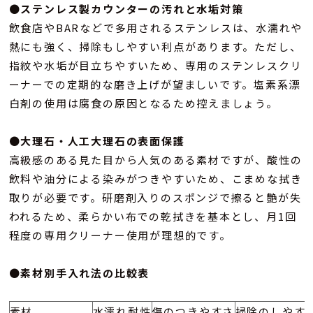
●
ステンレス製カウンターの汚れと水垢対策
飲食店やBARなどで多用されるステンレスは、水濡れや
熱にも強く、掃除もしやすい利点があります。ただし、
指紋や水垢が目立ちやすいため、専用のステンレスクリ
ーナーでの定期的な磨き上げが望ましいです。塩素系漂
白剤の使用は腐食の原因となるため控えましょう。
●
大理石・人工大理石の表面保護
高級感のある見た目から人気のある素材ですが、酸性の
飲料や油分による染みがつきやすいため、こまめな拭き
取りが必要です。研磨剤入りのスポンジで擦ると艶が失
われるため、柔らかい布での乾拭きを基本とし、月1回
程度の専用クリーナー使用が理想的です。
●
素材別手入れ法の比較表
素材
水濡れ耐性
傷のつきやすさ
掃除のしやす