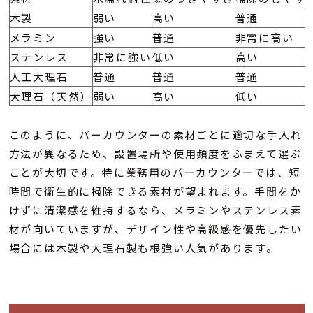
木製
弱い
高い
普通
メラミン
強い
普通
非常に高い
ステンレス
非常に強い
低い
高い
人工大理石
普通
普通
普通
大理石（天然）
弱い
高い
低い
このように、バーカウンターの素材ごとに適切な手入れ
方法が異なるため、設置場所や使用頻度をふまえて選ぶ
ことが大切です。特に業務用のバーカウンターでは、短
時間で衛生的に掃除できる素材が望まれます。手間をか
けずに清潔感を維持するなら、メラミンやステンレス素
材が向いていますが、デザイン性や高級感を優先したい
場合には木製や大理石製も根強い人気があります。