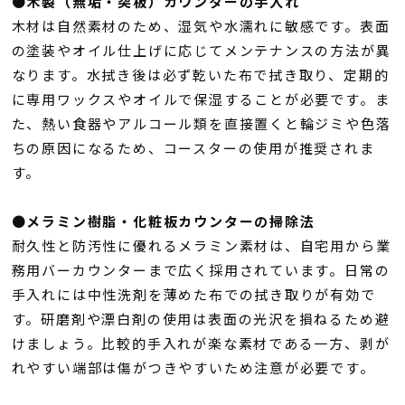
●
木製（無垢・突板）カウンターの手入れ
木材は自然素材のため、湿気や水濡れに敏感です。表面
の塗装やオイル仕上げに応じてメンテナンスの方法が異
なります。水拭き後は必ず乾いた布で拭き取り、定期的
に専用ワックスやオイルで保湿することが必要です。ま
た、熱い食器やアルコール類を直接置くと輪ジミや色落
ちの原因になるため、コースターの使用が推奨されま
す。
●
メラミン樹脂・化粧板カウンターの掃除法
耐久性と防汚性に優れるメラミン素材は、自宅用から業
務用バーカウンターまで広く採用されています。日常の
手入れには中性洗剤を薄めた布での拭き取りが有効で
す。研磨剤や漂白剤の使用は表面の光沢を損ねるため避
けましょう。比較的手入れが楽な素材である一方、剥が
れやすい端部は傷がつきやすいため注意が必要です。