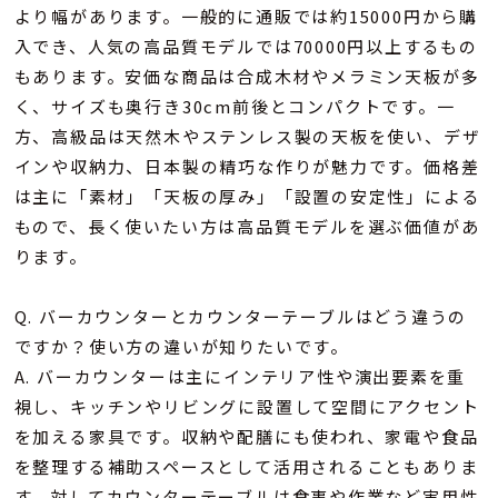
より幅があります。一般的に通販では約15000円から購
入でき、人気の高品質モデルでは70000円以上するもの
もあります。安価な商品は合成木材やメラミン天板が多
く、サイズも奥行き30cm前後とコンパクトです。一
方、高級品は天然木やステンレス製の天板を使い、デザ
インや収納力、日本製の精巧な作りが魅力です。価格差
は主に「素材」「天板の厚み」「設置の安定性」による
もので、長く使いたい方は高品質モデルを選ぶ価値があ
ります。
Q. バーカウンターとカウンターテーブルはどう違うの
ですか？使い方の違いが知りたいです。
A. バーカウンターは主にインテリア性や演出要素を重
視し、キッチンやリビングに設置して空間にアクセント
を加える家具です。収納や配膳にも使われ、家電や食品
を整理する補助スペースとして活用されることもありま
す。対してカウンターテーブルは食事や作業など実用性