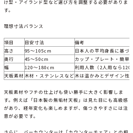
け型・アイランド型など選び方を調整する必要がありま
す。
理想寸法バランス
項目
目安寸法
高さ
95〜105cm
日本人の平均身長に基づ
奥行
45〜50cm
カップ・プレート・簡単
幅
120〜180cm
利用人数（2人用なら120
天板素材
木材・ステンレスなど
木は温かみとデザイン性
天板素材やフチの仕上げも使い勝手に大きく影響しま
す。例えば「日本製の無垢材天板」は見た目にも高級感
があり、経年変化も楽しめますが、傷つきやすさには注
意が必要です。
さらに、バーカウンターは「カウンターチェア」との相